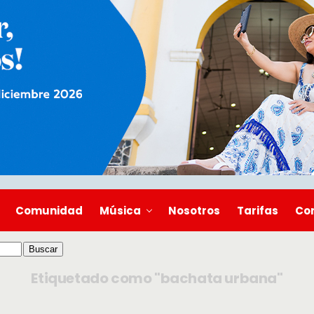
Comunidad
Música
Nosotros
Tarifas
Co
Etiquetado como "bachata urbana"