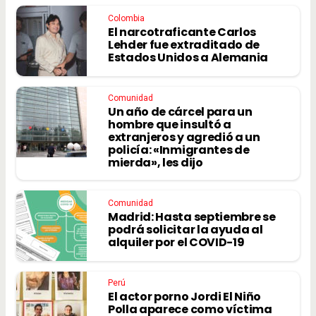
Colombia
El narcotraficante Carlos
Lehder fue extraditado de
Estados Unidos a Alemania
Comunidad
Un año de cárcel para un
hombre que insultó a
extranjeros y agredió a un
policía: «Inmigrantes de
mierda», les dijo
Comunidad
Madrid: Hasta septiembre se
podrá solicitar la ayuda al
alquiler por el COVID-19
Perú
El actor porno Jordi El Niño
Polla aparece como víctima