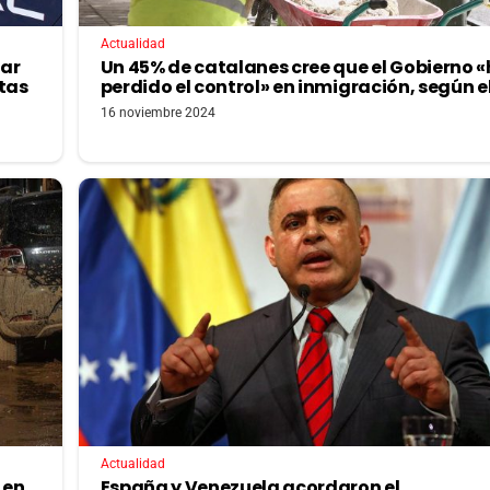
Actualidad
tar
Un 45% de catalanes cree que el Gobierno 
tas
perdido el control» en inmigración, según e
16 noviembre 2024
Actualidad
 en
España y Venezuela acordaron el