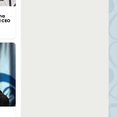
«ha
l CEO