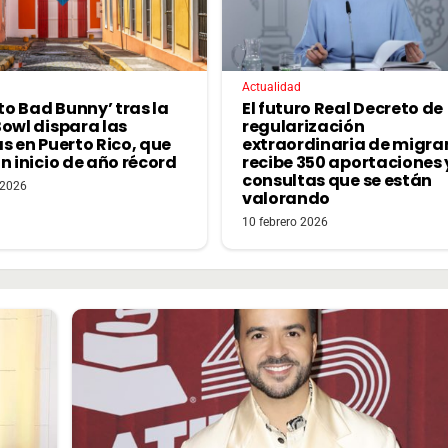
Actualidad
cto Bad Bunny’ tras la
El futuro Real Decreto de
Bowl dispara las
regularización
s en Puerto Rico, que
extraordinaria de migra
n inicio de año récord
recibe 350 aportaciones 
consultas que se están
 2026
valorando
10 febrero 2026