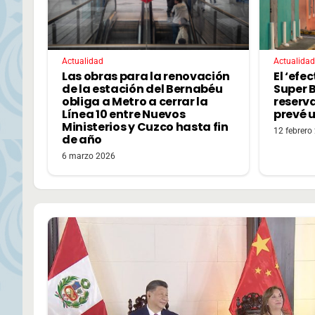
Actualidad
Actualidad
Las obras para la renovación
El ‘efe
de la estación del Bernabéu
Super 
obliga a Metro a cerrar la
reserva
Línea 10 entre Nuevos
prevé u
Ministerios y Cuzco hasta fin
12 febrero
de año
6 marzo 2026