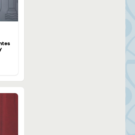
ntes
y