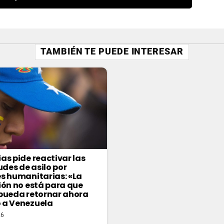
TAMBIÉN TE PUEDE INTERESAR
as pide reactivar las
udes de asilo por
s humanitarias: «La
ión no está para que
pueda retornar ahora
 a Venezuela
26