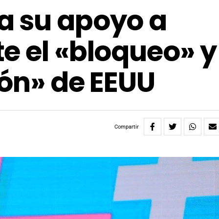
a su apoyo a
e el «bloqueo» y
ión» de EEUU
Compartir