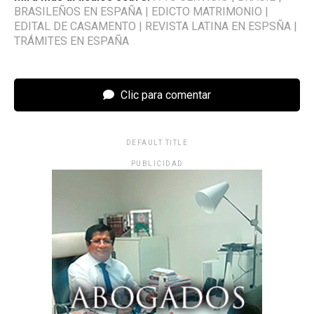
BRASILEÑOS EN ESPAÑA
|
EDICTO MATRIMONIO
|
EDITAL DE CASAMENTO
|
REVISTA LATINA EN ESPSÑA
|
TRÁMITES EN ESPAÑA
Clic para comentar
DEFAULT TITLE
PUBLICIDAD