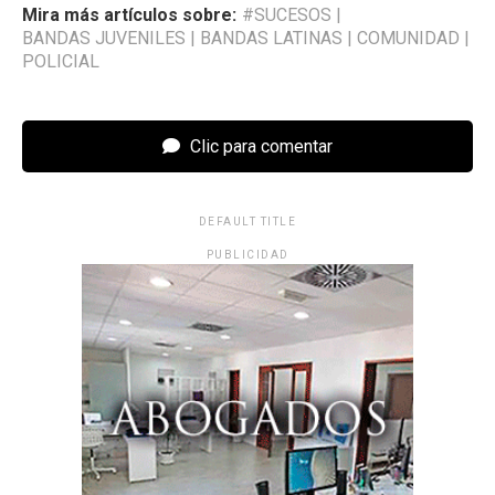
Mira más artículos sobre:
#SUCESOS
|
BANDAS JUVENILES
|
BANDAS LATINAS
|
COMUNIDAD
|
POLICIAL
Clic para comentar
DEFAULT TITLE
PUBLICIDAD