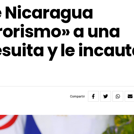
e Nicaragua
rorismo» a una
suita y le incau
Compartir