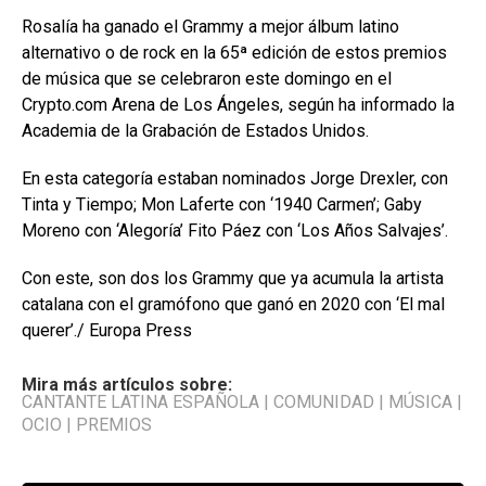
Rosalía ha ganado el Grammy a mejor álbum latino
alternativo o de rock en la 65ª edición de estos premios
de música que se celebraron este domingo en el
Crypto.com Arena de Los Ángeles, según ha informado la
Academia de la Grabación de Estados Unidos.
En esta categoría estaban nominados Jorge Drexler, con
Tinta y Tiempo; Mon Laferte con ‘1940 Carmen’; Gaby
Moreno con ‘Alegoría’ Fito Páez con ‘Los Años Salvajes’.
Con este, son dos los Grammy que ya acumula la artista
catalana con el gramófono que ganó en 2020 con ‘El mal
querer’./ Europa Press
Mira más artículos sobre:
CANTANTE LATINA ESPAÑOLA
|
COMUNIDAD
|
MÚSICA
|
OCIO
|
PREMIOS