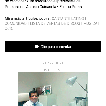
de canciones», ha asegurado el presidente de
Promusicae, Antonio Guisasola./ Europa Press
Mira más artículos sobre:
CANTANTE LATINO
|
COMUNIDAD
|
LISTA DE VENTAS DE DISCOS
|
MÚSICA
|
OCIO
Clic para comentar
DEFAULT TITLE
PUBLICIDAD