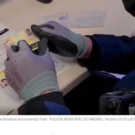
o de falsedad documental/ Foto: POLICÍA MUNICIPAL DE MADRID / Archivo OCIO LAT