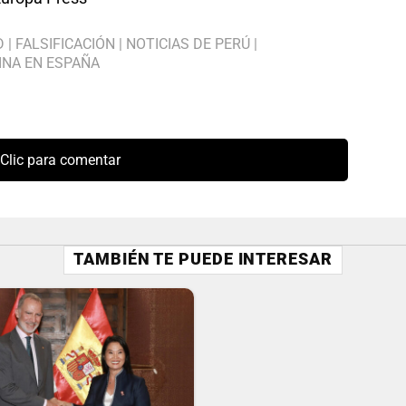
D
|
FALSIFICACIÓN
|
NOTICIAS DE PERÚ
|
INA EN ESPAÑA
Clic para comentar
TAMBIÉN TE PUEDE INTERESAR