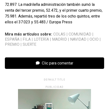
72.897. La madrileña administración también sumó la
venta del tercer premio, 52.472, y el primer cuarto premio,
75.981. Además, repartió tres de los ocho quintos, entre
ellos el 37.023 y 55.483./ Europa Press
Mira más artículos sobre:
COLAS
|
COMUNIDAD
|
ESPAÑA
|
FILA
|
LOTERÍA
|
MADRID
|
NAVIDAD
|
OCIO
|
PREMIO
|
SUERTE
Clic para comentar
DEFAULT TITLE
PUBLICIDAD