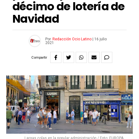
décimo de lotería de
Navidad
Por
Redacción Ocio Latino
|
16 julio
2021
Compartir
Largas colas en la popular administración / Foto: EUROPA