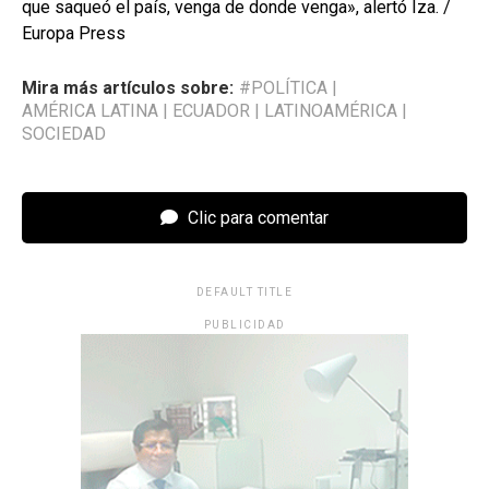
que saqueó el país, venga de donde venga», alertó Iza. /
Europa Press
Mira más artículos sobre:
#POLÍTICA
|
AMÉRICA LATINA
|
ECUADOR
|
LATINOAMÉRICA
|
SOCIEDAD
Clic para comentar
DEFAULT TITLE
PUBLICIDAD