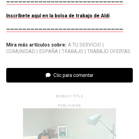
—————————————————————————————
Inscríbete aquí en la bolsa de trabajo de Aldi
—————————————————————————————
Mira más artículos sobre:
A TU SERVICIO
|
COMUNIDAD
|
ESPAÑA
|
TRABAJO
|
TRABAJO OFERTAS
Clic para comentar
DEFAULT TITLE
PUBLICIDAD