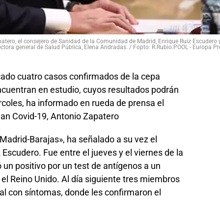
patero, el consejero de Sanidad de la Comunidad de Madrid, Enrique Ruiz Escudero y
ectora general de Salud Pública, Elena Andradas. / Fopto: R.Rubio.POOL - Europa Pr
ado cuatro casos confirmados de la cepa
 encuentran en estudio, cuyos resultados podrán
rcoles, ha informado en rueda de prensa el
lan Covid-19, Antonio Zapatero
Madrid-Barajas», ha señalado a su vez el
Escudero. Fue entre el jueves y el viernes de la
n positivo por un test de antígenos a un
el Reino Unido. Al día siguiente tres miembros
tal con síntomas, donde les confirmaron el