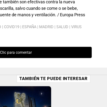
e también son efectivas contra la nueva
scarilla, salvo cuando se come o se bebe,
cuente de manos y ventilación. / Europa Press
D
|
COVID19
|
ESPAÑA
|
MADRID
|
SALUD
|
VIRUS
Clic para comentar
TAMBIÉN TE PUEDE INTERESAR