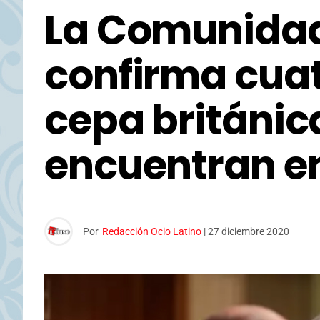
La Comunidad
confirma cuat
cepa británica
encuentran en
Por
Redacción Ocio Latino
|
27 diciembre 2020