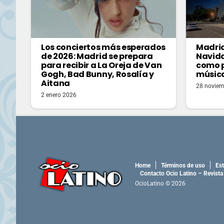
Los conciertos más esperados
Madrid
de 2026: Madrid se prepara
Navida
para recibir a La Oreja de Van
como p
Gogh, Bad Bunny, Rosalía y
música
Aitana
28 noviem
2 enero 2026
Home
Términos de uso
Est
Contacto Ocio Latino – Revista
OcioLatino © 2026