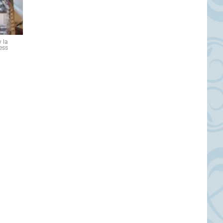
 la
ess