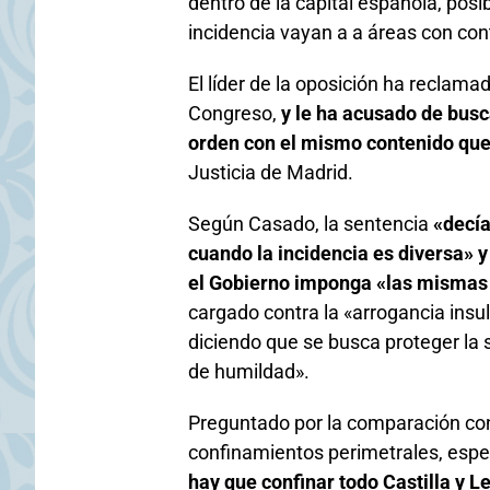
dentro de la capital española, posi
incidencia vayan a a áreas con co
El líder de la oposición ha reclam
Congreso,
y le ha acusado de bus
orden con el mismo contenido que
Justicia de Madrid.
Según Casado, la sentencia
«decía 
cuando la incidencia es diversa» 
el Gobierno imponga «las mismas
cargado contra la «arrogancia insul
diciendo que se busca proteger la 
de humildad».
Preguntado por la comparación con 
confinamientos perimetrales, esp
hay que confinar todo Castilla y L