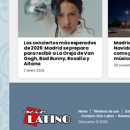
Los conciertos más esperados
Madrid
de 2026: Madrid se prepara
Navida
para recibir a La Oreja de Van
como p
Gogh, Bad Bunny, Rosalía y
música
Aitana
28 noviem
2 enero 2026
Home
Términos de uso
Est
Contacto Ocio Latino – Revista
OcioLatino © 2026