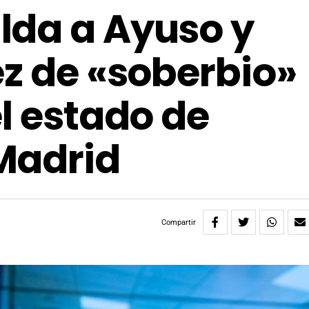
lda a Ayuso y
ez de «soberbio»
l estado de
Madrid
Compartir