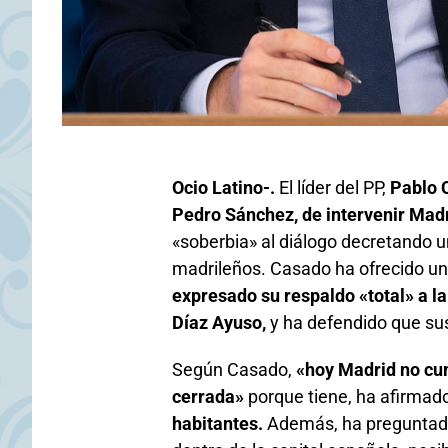
Ocio Latino-.
El líder del PP,
Pablo C
Pedro Sánchez, de intervenir Madri
«soberbia» al diálogo decretando 
madrileños. Casado ha ofrecido un
expresado su respaldo «total» a l
Díaz Ayuso,
y ha defendido que sus
Según Casado,
«hoy Madrid no cump
cerrada»
porque tiene, ha afirmad
habitantes.
Además, ha preguntado