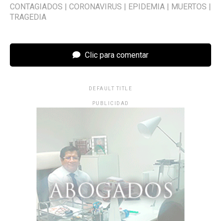
CONTAGIADOS
|
CORONAVIRUS
|
EPIDEMIA
|
MUERTOS
|
TRAGEDIA
Clic para comentar
DEFAULT TITLE
PUBLICIDAD