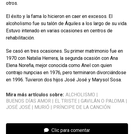
otros.
El éxito y la fama lo hicieron en caer en excesos. El
alcoholismo fue su talón de Áquiles a los largo de su vida.
Estuvo intenado en varias ocasiones en centros de
rehabilitación.
Se casó en tres ocasiones. Su primer matrimonio fue en
1970 con Natalia Herrera; la segunda ocasión con Ana
Elena Noreña, mejor conocida como Anel con quien
contrajo nunpcias en 1976, pero terminaron divorciándose
en 1996. Tuvieron dos hijos José José y Marysol Sosa.
Mira más artículos sobre:
ALCHOLISMO
|
BUENOS DÍAS AMOR
|
EL TRISTE
|
GAVILÁN O PALOMA
|
JOSÉ JOSÉ
|
MURIÓ
|
PRÍNCIPE DE LA CANCIÓN
Clic para comentar