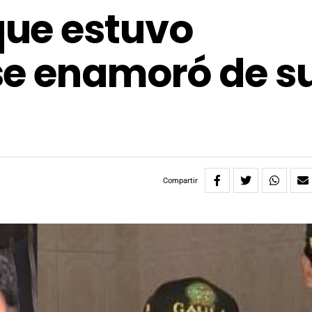
ue estuvo
se enamoró de s
Compartir