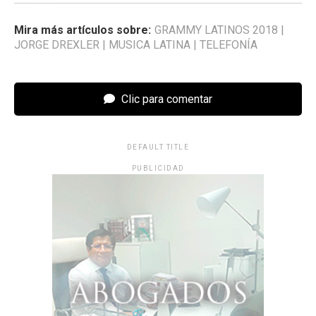
Mira más artículos sobre:
GRAMMY LATINOS 2018
|
JORGE DREXLER
|
MUSICA LATINA
|
TELEFONÍA
Clic para comentar
DEFAULT TITLE
PUBLICIDAD