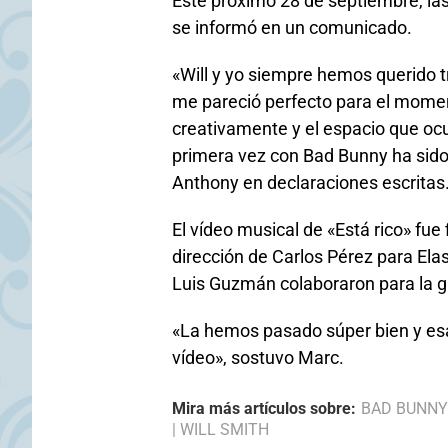
Este próximo 28 de septiembre, las 
se informó en un comunicado.
«Will y yo siempre hemos querido 
me pareció perfecto para el mom
creativamente y el espacio que oc
primera vez con Bad Bunny ha sid
Anthony en declaraciones escritas
El vídeo musical de «Está rico» fue
dirección de Carlos Pérez para Ela
Luis Guzmán colaboraron para la gr
«La hemos pasado súper bien y esa 
vídeo», sostuvo Marc.
Mira más artículos sobre:
BAD BUNNY
|
WILL SMITH