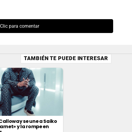
Clic para comentar
TAMBIÉN TE PUEDE INTERESAR
Calloway se une a Saiko
arnet» y la rompe en
a