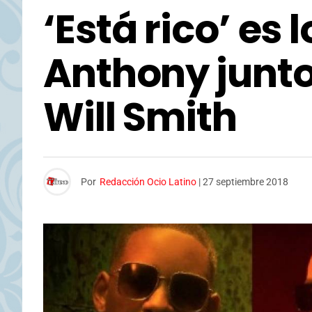
‘Está rico’ es
Anthony junto
Will Smith
Por
Redacción Ocio Latino
|
27 septiembre 2018