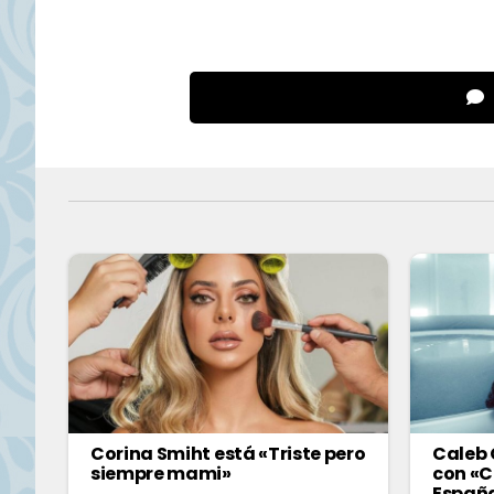
Corina Smiht está «Triste pero
Caleb 
siempre mami»
con «C
Españ