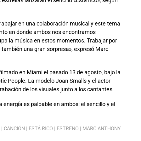
estrellas lanzarán el sencillo «Está rico», según
trabajar en una colaboración musical y este tema
ento en donde ambos nos encontramos
upa la música en estos momentos. Trabajar por
o también una gran sorpresa», expresó Marc
.
 filmado en Miami el pasado 13 de agosto, bajo la
stic People. La modelo Joan Smalls y el actor
abación de los visuales junto a los cantantes.
energía es palpable en ambos: el sencillo y el
|
CANCIÓN
|
ESTÁ RICO
|
ESTRENO
|
MARC ANTHONY