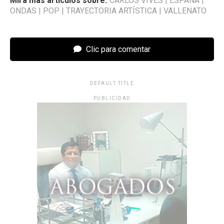
Mira más artículos sobre:
CARLOS VIVES
|
ESPAÑA
|
ONDAS
|
POP
|
TRAYECTORIA ARTÍSTICA
|
VALLENATO
Clic para comentar
DEFAULT TITLE
PUBLICIDAD