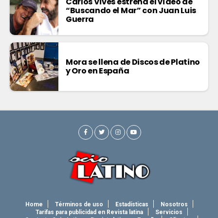
Carlos Vives estrena el vídeo de
“Buscando el Mar” con Juan Luis
Guerra
Mora se llena de Discos de Platino
y Oro en España
Home
Términos de uso
Estadísticas
Nosotros
Tarifas para publicidad en Revista latina
Servicios