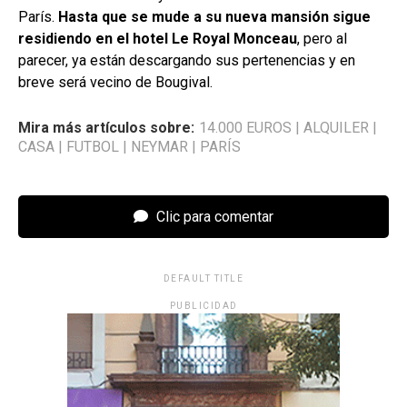
París.
Hasta que se mude a su nueva mansión sigue
residiendo en el hotel Le Royal Monceau
, pero al
parecer, ya están descargando sus pertenencias y en
breve será vecino de Bougival.
Mira más artículos sobre:
14.000 EUROS
|
ALQUILER
|
CASA
|
FUTBOL
|
NEYMAR
|
PARÍS
Clic para comentar
DEFAULT TITLE
PUBLICIDAD