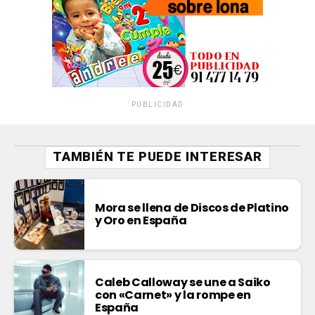
PUBLICIDAD
TAMBIÉN TE PUEDE INTERESAR
Mora se llena de Discos de Platino
y Oro en España
Caleb Calloway se une a Saiko
con «Carnet» y la rompe en
España