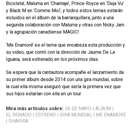
Bicicleta’, Maluma en ‘Chantaje’, Prince Royce en ‘Deja Vu’
y Black M en ‘Comme Moi’, y todos estos temas estarán
incluidos en el álbum de la barranquillera, junto a una
segunda colaboración con Maluma y otras con Nicky Jam
y la agrupación canadiense MAGIC!.
‘Me Enamoré’ es el tema que encabeza esta producción y
su video, que contó con la dirección de Jaume De La
Iguana, será estrenado en los próximos días.
Se espera que la cantautora acompañe el lanzamiento de
su primer álbum desde 2014 con una gira mundial, sobre
la cual ella misma aseguró que sería la primera vez que
sus hijos estarían con ella en un tour.
Mira más artículos sobre:
26 DE MAYO
|
ÁLBUM
|
EL DORADO
|
ESTRENO
|
GIRA MUNDIAL
|
ME ENAMORÉ
|
SHAKIRA