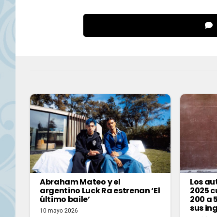
Abraham Mateo y el
Los a
argentino Luck Ra estrenan ‘El
2025 c
último baile’
200 a 
sus in
10 mayo 2026