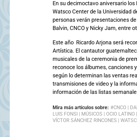
En su decimoctavo aniversario los 
Watsco Center de la Universidad 
personas verán presentaciones de 
Balvin, CNCO y Nicky Jam, entre ot
Este año Ricardo Arjona será recon
Artística. El cantautor guatemalte
musicales de la ceremonia de prem
reconoce los álbumes, canciones y 
según lo determinan las ventas reale
transmisiones de video y la inform
información de las listas semanales
Mira más artículos sobre:
#CNCO
|
DA
LUIS FONSI
|
MÚSICOS
|
OCIO LATINO
VÍCTOR SÁNCHEZ RINCONES
|
WATSC