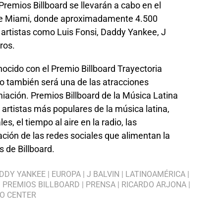
Premios Billboard se llevarán a cabo en el
de Miami, donde aproximadamente 4.500
artistas como Luis Fonsi, Daddy Yankee, J
ros.
ocido con el Premio Billboard Trayectoria
co también será una de las atracciones
iación. Premios Billboard de la Música Latina
artistas más populares de la música latina,
s, el tiempo al aire en la radio, las
ación de las redes sociales que alimentan la
 de Billboard.
DDY YANKEE
|
EUROPA
|
J BALVIN
|
LATINOAMÉRICA
|
|
PREMIOS BILLBOARD
|
PRENSA
|
RICARDO ARJONA
|
O CENTER