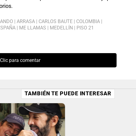
orios.
CANDO
|
ARRASA
|
CARLOS BAUTE
|
COLOMBIA
|
ESPAÑA
|
ME LLAMAS
|
MEDELLÍN
|
PISO 21
Clic para comentar
TAMBIÉN TE PUEDE INTERESAR