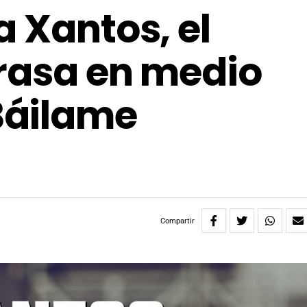
a Xantos, el
rrasa en medio
Báilame
Compartir