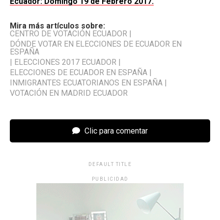
Ecuador: Domingo 19 de Febrero 2017.
Mira más artículos sobre:
CENTRO DE VOTACIÓN ECUADOR
|
DÓNDE VOTAR EN ELECCIONES DE ECUADOR EN
ESPAÑA
|
ELECCIONES 2017 ECUADOR
|
ELECCIONES DE ECUADOR EN ESPAÑA
|
INMIGRANTES ECUATORIANOS EN ESPAÑA
|
VOTACIÓN EN MADRID ECUADOR
Clic para comentar
DEFAULT TITLE
PUBLICIDAD