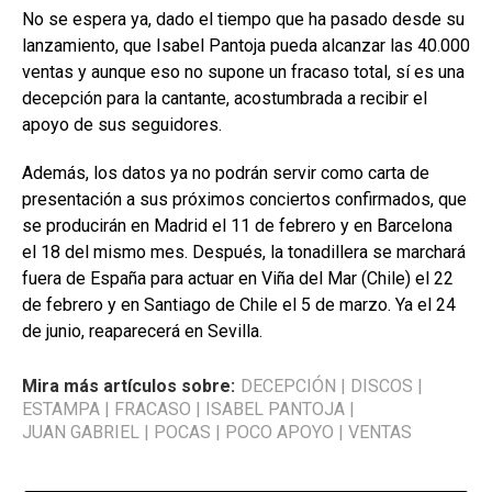
No se espera ya, dado el tiempo que ha pasado desde su
lanzamiento, que Isabel Pantoja pueda alcanzar las 40.000
ventas y aunque eso no supone un fracaso total, sí es una
decepción para la cantante, acostumbrada a recibir el
apoyo de sus seguidores.
Además, los datos ya no podrán servir como carta de
presentación a sus próximos conciertos confirmados, que
se producirán en Madrid el 11 de febrero y en Barcelona
el 18 del mismo mes. Después, la tonadillera se marchará
fuera de España para actuar en Viña del Mar (Chile) el 22
de febrero y en Santiago de Chile el 5 de marzo. Ya el 24
de junio, reaparecerá en Sevilla.
Mira más artículos sobre:
DECEPCIÓN
|
DISCOS
|
ESTAMPA
|
FRACASO
|
ISABEL PANTOJA
|
JUAN GABRIEL
|
POCAS
|
POCO APOYO
|
VENTAS