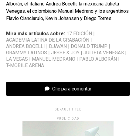
Alborán, el italiano Andrea Bocelli, la mexicana Julieta
Venegas, el colombiano Manuel Medrano y los argentinos
Flavio Cianciarulo, Kevin Johansen y Diego Torres.
Mira más artículos sobre:
17 EDICIÓN
|
ACADEMIA LATINA DE LA GRABACIÓN
|
ANDREA BOCELLI
|
DJAVAN
|
DONALD TRUMP
|
GRAMMY LATINOS
|
JESSE & JOY
|
JULIETA VENEGAS
|
LA VEGAS
|
MANUEL MEDRANO
|
PABLO ALBORÁN
|
T-MOBILE ARENA
Clic para comentar
DEFAULT TITLE
PUBLICIDAD