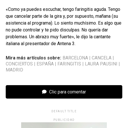
«Como ya puedes escuchar, tengo faringitis aguda. Tengo
que cancelar parte de la gira y, por supuesto, mañana (su
asistencia al programa). Lo siento muchísimo. Es algo que
no pude controlar y te pido disculpas. No quería dar
problemas. Un abrazo muy fuerte», le dijo la cantante
italiana al presentador de Antena 3.
Mira más artículos sobre:
BARCELONA
|
CANCELA
|
CONCIERTOS
|
ESPAÑA
|
FARINGITIS
|
LAURA PAUSINI
|
MADRID
Clic para comentar
DEFAULT TITLE
PUBLICIDAD