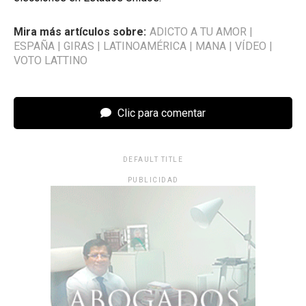
Mira más artículos sobre:
ADICTO A TU AMOR
|
ESPAÑA
|
GIRAS
|
LATINOAMÉRICA
|
MANA
|
VÍDEO
|
VOTO LATTINO
Clic para comentar
DEFAULT TITLE
PUBLICIDAD