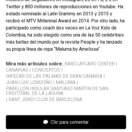
Twitter y 800 millones de reproducciones en Youtube. Ha
estado nominado al Latin Grammy en 2013 y 2015 y
recibió el MTV Millennial Award en 2014. Por otro lado, ha
participado como coach dos veces en La Voz Kids de
Colombia, ha sido elegido como una de las 50 celebrities
más bellas del mundo por la revista People y ha lanzado
su propia línea de ropa “Maluma by Amelissa”.
Mira más artículos sobre:
BARCLAYCARD CENTER
|
CANARIAS
|
CONCIERTOS
|
INFECAR DE LAS PALMAS DE GRAN CANARIA
|
JUAN LUIS LONDOÑO
|
MALUMA
|
PABELLÓN INSULAR SANTIAGO MARTÍN DE SAN
CRISTÓBAL DE LA LAGUNA
|
SANT JORDI CLUB DE BARCELONA
Clic para comentar