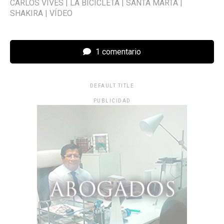
CARLOS VIVES
|
LA BICICLETA
|
SANTA MARTA
|
SHAKIRA
|
VÍDEO
1 comentario
DEFAULT TITLE
PUBLICIDAD