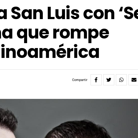
 San Luis con ‘S
ma que rompe
tinoamérica
Compartir