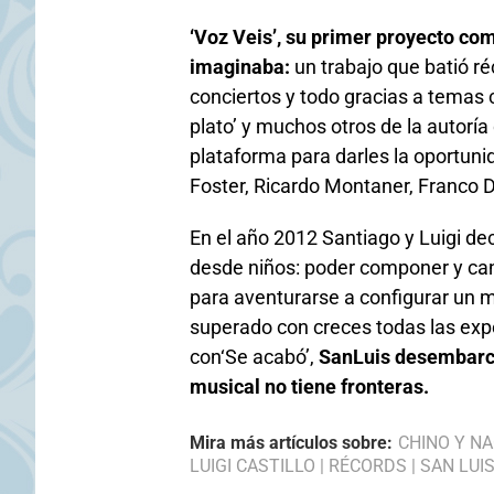
‘Voz Veis’, su primer proyecto co
imaginaba:
un trabajo que batió r
conciertos y todo gracias a temas c
plato’ y muchos otros de la autorí
plataforma para darles la oportun
Foster, Ricardo Montaner, Franco De
En el año 2012 Santiago y Luigi de
desde niños: poder componer y cant
para aventurarse a configurar un
superado con creces todas las exp
con‘Se acabó’,
SanLuis desembarca
musical no tiene fronteras.
Mira más artículos sobre:
CHINO Y N
LUIGI CASTILLO
|
RÉCORDS
|
SAN LUI