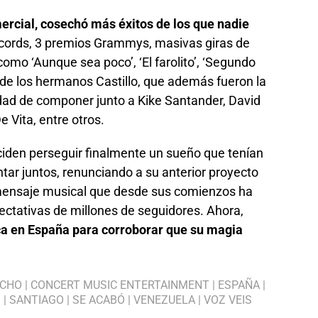
mercial, cosechó más éxitos de los que nadie
écords, 3 premios Grammys, masivas giras de
omo ‘Aunque sea poco’, ‘El farolito’, ‘Segundo
a de los hermanos Castillo, que además fueron la
idad de componer junto a Kike Santander, David
 Vita, entre otros.
ciden perseguir finalmente un sueño que tenían
ar juntos, renunciando a su anterior proyecto
 mensaje musical que desde sus comienzos ha
ectativas de millones de seguidores. Ahora,
 en España para corroborar que su magia
ACHO
|
CONCERT MUSIC ENTERTAINMENT
|
ESPAÑA
|
S
|
SANTIAGO
|
SE ACABÓ
|
VENEZUELA
|
VOZ VEIS