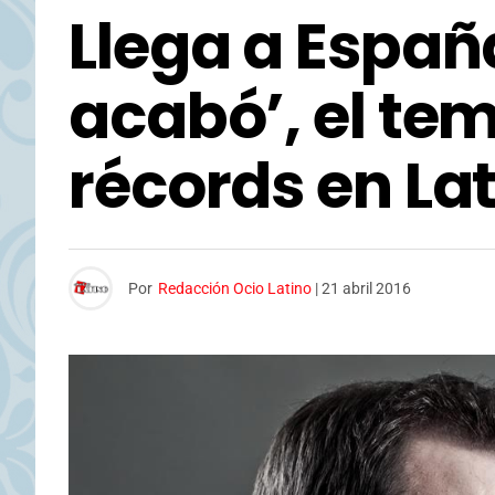
Llega a España
acabó’, el te
récords en La
Por
Redacción Ocio Latino
|
21 abril 2016