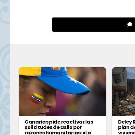
Canarias pide reactivar las
Delcy 
solicitudes de asilo por
plan d
razones humanitarias: «La
vivien