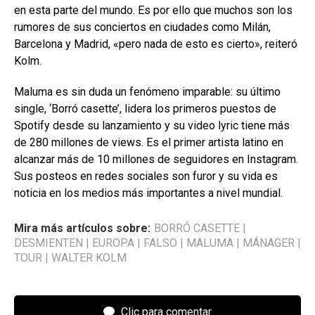
en esta parte del mundo. Es por ello que muchos son los
rumores de sus conciertos en ciudades como Milán,
Barcelona y Madrid, «pero nada de esto es cierto», reiteró
Kolm.
Maluma es sin duda un fenómeno imparable: su último
single, ‘Borró casette’, lidera los primeros puestos de
Spotify desde su lanzamiento y su video lyric tiene más
de 280 millones de views. Es el primer artista latino en
alcanzar más de 10 millones de seguidores en Instagram.
Sus posteos en redes sociales son furor y su vida es
noticia en los medios más importantes a nivel mundial.
Mira más artículos sobre:
BORRÓ CASETTE
|
DESMIENTEN
|
EUROPA
|
FALSO
|
MALUMA
|
MÁNAGER
|
TOUR
|
WALTER KOLM
Clic para comentar