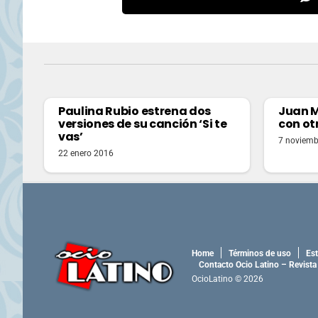
Paulina Rubio estrena dos
Juan M
versiones de su canción ‘Si te
con ot
vas’
7 noviemb
22 enero 2016
Home
Términos de uso
Est
Contacto Ocio Latino – Revista
OcioLatino © 2026