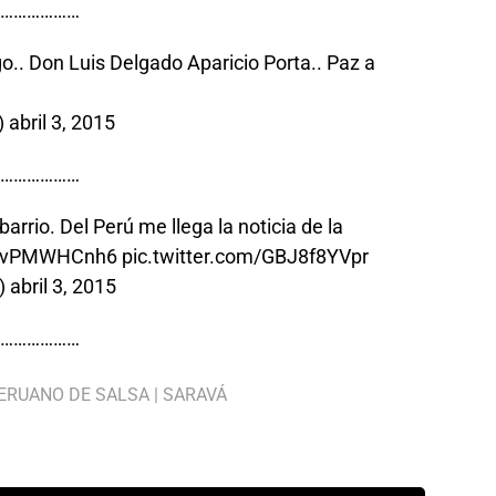
………………
o.. Don Luis Delgado Aparicio Porta.. Paz a
)
abril 3, 2015
………………
arrio. Del Perú me llega la noticia de la
o/KvPMWHCnh6
pic.twitter.com/GBJ8f8YVpr
)
abril 3, 2015
………………
ERUANO DE SALSA
|
SARAVÁ