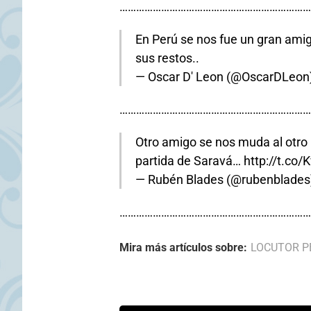
……………………………………………………………
En Perú se nos fue un gran amig
sus restos..
— Oscar D' Leon (@OscarDLeon
……………………………………………………………
Otro amigo se nos muda al otro b
partida de Saravá…
http://t.c
— Rubén Blades (@rubenblades
……………………………………………………………
Mira más artículos sobre:
LOCUTOR P