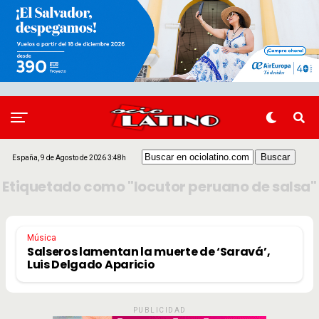
España, 9 de Agosto de 2026 3:48h
Etiquetado como "locutor peruano de salsa"
Música
Salseros lamentan la muerte de ‘Saravá’,
Luis Delgado Aparicio
PUBLICIDAD