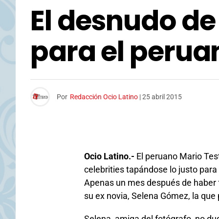
El desnudo d
para el perua
Por
Redacción Ocio Latino
|
25 abril 2015
Ocio Latino.-
El peruano Mario Tes
celebrities tapándose lo justo para 
Apenas un mes después de haber fo
su ex novia, Selena Gómez, la que 
Selena, amiga del fotógrafo, no d