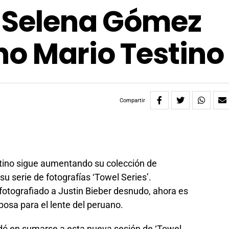
e Selena Gómez
no Mario Testino
Compartir
tino sigue aumentando su colección de
su serie de fotografías ‘Towel Series’.
tografiado a Justin Bieber desnudo, ahora es
posa para el lente del peruano.
udó en sumarse a esta nueva sesión de ‘Towel