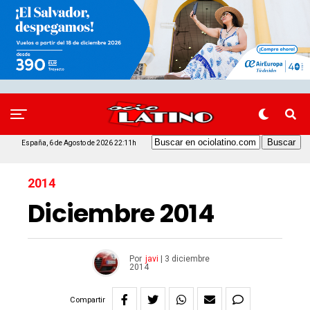
España, 6 de Agosto de 2026 22:11h
2014
Diciembre 2014
Por
javi
|
3 diciembre
2014
Compartir