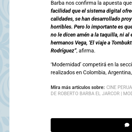
Barba nos confirma la apuesta que 
facilidad que el sistema digital of
calidades, se han desarrollado proy
horribles. Pero lo importante es q
no le dicen amén a la taquilla, ni 
hermanos Vega, ‘El viaje a Tombuktú
Rodríguez”
, afirma.
‘Modernidad’ competirá en la secci
realizados en Colombia, Argentina
Mira más artículos sobre:
CINE PERU
DE ROBERTO BARBA EL JARCOR
|
MO