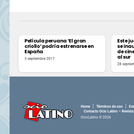
Película peruana ‘El gran
Este j
criollo’ podría estrenarse en
se ina
España
de cin
al sur
3 septiembre 2017
28 septie
Home
Términos de uso
Est
Contacto Ocio Latino – Revista
OcioLatino © 2026