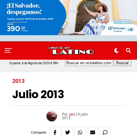
España, 6 de Agosto de 2026 4:38h
2013
Julio 2013
Por
javi
|
9 julio
2013
Compartir