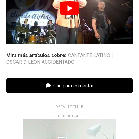
Mira más artículos sobre:
CANTANTE LATINO
|
OSCAR D LEON ACCIDENTADO
Clic para comentar
DEFAULT TITLE
PUBLICIDAD