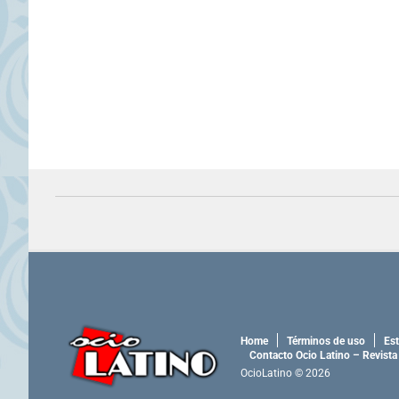
Home
Términos de uso
Est
Contacto Ocio Latino – Revista
OcioLatino © 2026