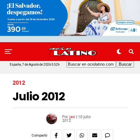
España, 7 de Agosto de 2026 5:52h
2012
Julio 2012
Por
javi
|
10 julio
2012
Compartir