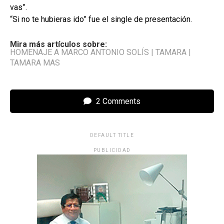
vas”.
“Si no te hubieras ido” fue el single de presentación.
Mira más artículos sobre:
HOMENAJE A MARCO ANTONIO SOLÍS
|
TAMARA
|
TAMARA MAS
2 Comments
DEFAULT TITLE
PUBLICIDAD