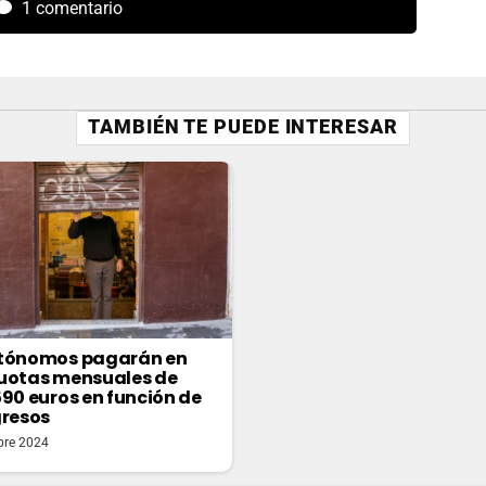
1 comentario
TAMBIÉN TE PUEDE INTERESAR
utónomos pagarán en
uotas mensuales de
590 euros en función de
gresos
bre 2024