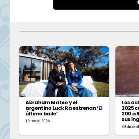
Abraham Mateo y el
Los a
argentino Luck Ra estrenan ‘El
2025 c
último baile’
200 a 
sus in
10 mayo 2026
30 diciem