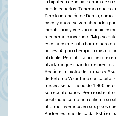
la hipoteca debe salir ahora de su 
puedo echarlos. Tenemos que colab
Pero la intención de Danilo, como
pisos y ahora se ven ahogados por l
inmobiliaria y vuelvan a subir los 
recuperar lo invertido. “Mi piso es
esos años me salió barato pero en 
nubes. Al poco tiempo la misma in
al doble. Pero ahora no me ofrecen 
al aclarar que cuando mejoren los 
Según el ministro de Trabajo y Asu
de Retorno Voluntario con capitali
meses, se han acogido 1.400 perso
son ecuatorianos. Pero existe otr
posibilidad como una salida a su s
ahorros invertidos en sus pisos qu
Andrés es más delicada. Está en p