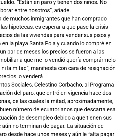
sueldo. “Están en paro y tienen dos niños. No
orar entre nosotros”, añade.
 la de muchos inmigrantes que han comprado
as hipotecas, es esperar a que pase la crisis
precios de las viviendas para vender sus pisos y
tá en la playa Santa Pola y cuando lo compré en
un par de meses los precios se fueron a las
mobiliaria que me lo vendió quería comprármelo
ni la mitad”, manifiesta con cara de resignación
precios lo venderá.
ntos Sociales, Celestino Corbacho, al Programa
zación del paro, que entró en vigencia hace dos
nas, de las cuales la mitad, aproximadamente,
o buen número de ecuatorianos que descarta esa
ituación de desempleo debido a que tienen sus
e aún no terminan de pagar. La situación de
aro desde hace unos meses y aún le falta pagar