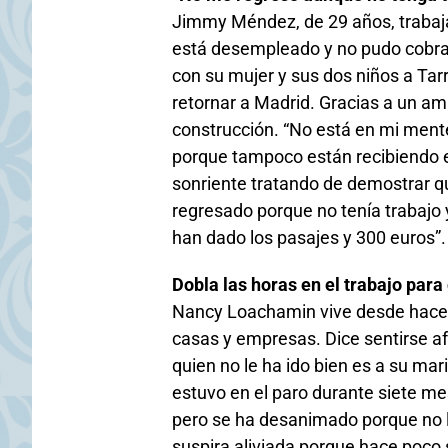
Jimmy Méndez, de 29 años, trabaj
está desempleado y no pudo cobrar
con su mujer y sus dos niños a Tar
retornar a Madrid. Gracias a un am
construcción. “No está en mi mente 
porque tampoco están recibiendo e
sonriente tratando de demostrar qu
regresado porque no tenía trabajo 
han dado los pasajes y 300 euros”.
Dobla las horas en el trabajo par
Nancy Loachamin vive desde hace 1
casas y empresas. Dice sentirse af
quien no le ha ido bien es a su mar
estuvo en el paro durante siete me
pero se ha desanimado porque no le 
suspira aliviada porque hace poco