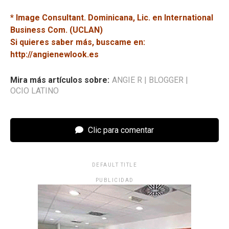
* Image Consultant. Dominicana, Lic. en International
Business Com. (UCLAN)
Si quieres saber más, buscame en:
http://angienewlook.es
Mira más artículos sobre:
ANGIE R
|
BLOGGER
|
OCIO LATINO
Clic para comentar
DEFAULT TITLE
PUBLICIDAD